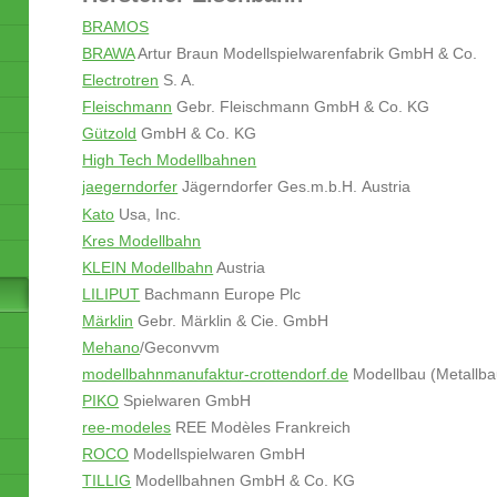
BRAMOS
BRAWA
Artur Braun Modellspielwarenfabrik GmbH & Co.
Electrotren
S. A.
Fleischmann
Gebr. Fleischmann GmbH & Co. KG
Gützold
GmbH & Co. KG
High Tech Modellbahnen
jaegerndorfer
Jägerndorfer Ges.m.b.H.
Austria
Kato
Usa, Inc.
Kres Modellbahn
KLEIN Modellbahn
Austria
LILIPUT
Bachmann Europe Plc
Märklin
Gebr. Märklin & Cie. GmbH
Mehano
/Geconvvm
modellbahnmanufaktur-crottendorf.de
Modellbau (Metall
PIKO
Spielwaren GmbH
ree-modeles
REE Modèles Frankreich
ROCO
Modellspielwaren GmbH
TILLIG
Modellbahnen GmbH & Co. KG