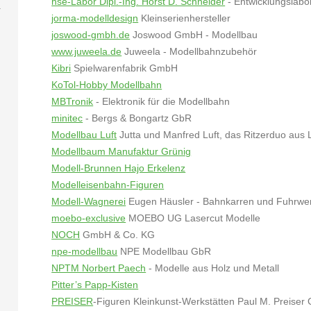
hse-Labor Dipl.-Ing. Horst D. Schneider
- Entwicklungslabo
jorma-modelldesign
Kleinserienherste
joswood-gmbh.de
Joswood GmbH - Mod
www.juweela.de
Juweela - Modellbahnzubehör
Kibri
Spielwarenfabrik GmbH
KoTol-Hobby Modellbahn
MBTronik
- Elektronik für die Modellbahn
minitec
- Bergs & Bongartz GbR
Modellbau Luft
Jutta und Manfred Luft, das Ritzerduo aus
Modellbaum Manufaktur Grünig
Modell-Brunnen Hajo Erkelenz
Modelleisenbahn-Figuren
Modell-Wagnerei
Eugen Häusler - Bahnkarren und Fuhrwe
moebo-exclusive
MOEBO UG Lasercut Modelle
NOCH
GmbH & Co. KG
npe-modellbau
NPE Modellbau 
NPTM Norbert Paech
- Modelle aus Holz und Metall
Pitter’s Papp-Kisten
PREISER
-Figuren Kleinkunst-Werkstätten Paul M. Preise