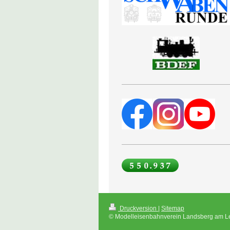
Druckversion
|
Sitemap
© Modelleisenbahnverein Landsberg am Le