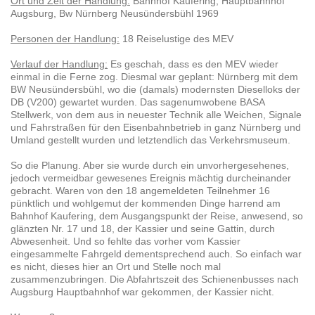
Ort und Zeit der Handlung:
Bahnhof Kaufering, Hauptbahnhof
Augsburg, Bw Nürnberg Neusündersbühl 1969
Personen der Handlung:
18 Reiselustige des MEV
Verlauf der Handlung:
Es geschah, dass es den MEV wieder
einmal in die Ferne zog. Diesmal war geplant: Nürnberg mit dem
BW Neusündersbühl, wo die (damals) modernsten Dieselloks der
DB (V200) gewartet wurden. Das sagenumwobene BASA
Stellwerk, von dem aus in neuester Technik alle Weichen, Signale
und Fahrstraßen für den Eisenbahnbetrieb in ganz Nürnberg und
Umland gestellt wurden und letztendlich das Verkehrsmuseum.
So die Planung. Aber sie wurde durch ein unvorhergesehenes,
jedoch vermeidbar gewesenes Ereignis mächtig durcheinander
gebracht. Waren von den 18 angemeldeten Teilnehmer 16
pünktlich und wohlgemut der kommenden Dinge harrend am
Bahnhof Kaufering, dem Ausgangspunkt der Reise, anwesend, so
glänzten Nr. 17 und 18, der Kassier und seine Gattin, durch
Abwesenheit. Und so fehlte das vorher vom Kassier
eingesammelte Fahrgeld dementsprechend auch. So einfach war
es nicht, dieses hier an Ort und Stelle noch mal
zusammenzubringen. Die Abfahrtszeit des Schienenbusses nach
Augsburg Hauptbahnhof war gekommen, der Kassier nicht.