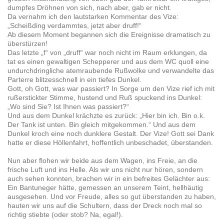
dumpfes Dröhnen von sich, nach aber, gab er nicht.
Da vernahm ich den lautstarken Kommentar des Vize:
„Scheißding verdammtes, jetzt aber druff!“
Ab diesem Moment begannen sich die Ereignisse dramatisch zu
überstürzen!
Das letzte „f“ von „druff“ war noch nicht im Raum erklungen, da
tat es einen gewaltigen Schepperer und aus dem WC quoll eine
undurchdringliche atemraubende Rußwolke und verwandelte das
Parterre blitzesschnell in ein tiefes Dunkel.
Gott, oh Gott, was war passiert? In Sorge um den Vize rief ich mit
rußerstickter Stimme, hustend und Ruß spuckend ins Dunkel:
„Wo sind Sie? Ist Ihnen was passiert?“
Und aus dem Dunkel krächzte es zurück: „Hier bin ich. Bin o.k.
Der Tank ist unten. Bin gleich mitgekommen.“ Und aus dem
Dunkel kroch eine noch dunklere Gestalt. Der Vize! Gott sei Dank
hatte er diese Höllenfahrt, hoffentlich unbeschadet, überstanden.
Nun aber flohen wir beide aus dem Wagen, ins Freie, an die
frische Luft und ins Helle. Als wir uns nicht nur hören, sondern
auch sehen konnten, brachen wir in ein befreites Gelächter aus:
Ein Bantuneger hätte, gemessen an unserem Teint, hellhäutig
ausgesehen. Und vor Freude, alles so gut überstanden zu haben,
hauten wir uns auf die Schultern, dass der Dreck noch mal so
richtig stiebte (oder stob? Na, egal!).