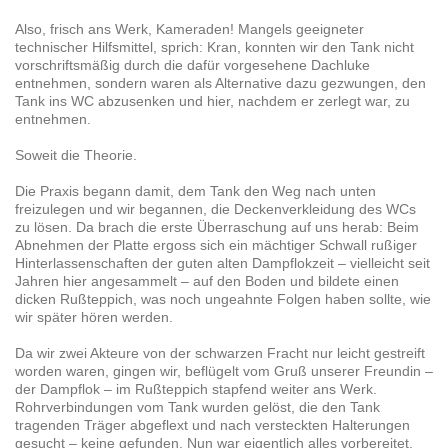
Also, frisch ans Werk, Kameraden! Mangels geeigneter
technischer Hilfsmittel, sprich: Kran, konnten wir den Tank nicht
vorschriftsmäßig durch die dafür vorgesehene Dachluke
entnehmen, sondern waren als Alternative dazu gezwungen, den
Tank ins WC abzusenken und hier, nachdem er zerlegt war, zu
entnehmen.
Soweit die Theorie.
Die Praxis begann damit, dem Tank den Weg nach unten
freizulegen und wir begannen, die Deckenverkleidung des WCs
zu lösen. Da brach die erste Überraschung auf uns herab: Beim
Abnehmen der Platte ergoss sich ein mächtiger Schwall rußiger
Hinterlassenschaften der guten alten Dampflokzeit – vielleicht seit
Jahren hier angesammelt – auf den Boden und bildete einen
dicken Rußteppich, was noch ungeahnte Folgen haben sollte, wie
wir später hören werden.
Da wir zwei Akteure von der schwarzen Fracht nur leicht gestreift
worden waren, gingen wir, beflügelt vom Gruß unserer Freundin –
der Dampflok – im Rußteppich stapfend weiter ans Werk.
Rohrverbindungen vom Tank wurden gelöst, die den Tank
tragenden Träger abgeflext und nach versteckten Halterungen
gesucht – keine gefunden. Nun war eigentlich alles vorbereitet,