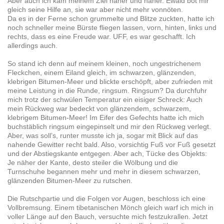
Aber auch ich kam meinem Ziel näher und näher. Ewald bot mir
gleich seine Hilfe an, sie war aber nicht mehr vonnöten.
Da es in der Ferne schon grummelte und Blitze zuckten, hatte ich
noch schneller meine Bürste fliegen lassen, vorn, hinten, links und
rechts, dass es eine Freude war. UFF, es war geschafft. Ich
allerdings auch.
So stand ich denn auf meinem kleinen, noch ungestrichenem
Fleckchen, einem Eiland gleich, im schwarzen, glänzenden,
klebrigen Bitumen-Meer und blickte erschöpft, aber zufrieden mit
meine Leistung in die Runde, ringsum. Ringsum? Da durchfuhr
mich trotz der schwülen Temperatur ein eisiger Schreck: Auch
mein Rückweg war bedeckt von glänzendem, schwarzem,
klebrigem Bitumen-Meer! Im Eifer des Gefechts hatte ich mich
buchstäblich ringsum eingepinselt und mir den Rückweg verlegt.
Aber, was soll’s, runter musste ich ja, sogar mit Blick auf das
nahende Gewitter recht bald. Also, vorsichtig Fuß vor Fuß gesetzt
und der Abstiegskante entgegen. Aber ach, Tücke des Objekts:
Je näher der Kante, desto steiler die Wölbung und die
Turnschuhe begannen mehr und mehr in diesem schwarzen,
glänzenden Bitumen-Meer zu rutschen.
Die Rutschpartie und die Folgen vor Augen, beschloss ich eine
Vollbremsung. Einem tibetanischen Mönch gleich warf ich mich in
voller Länge auf den Bauch, versuchte mich festzukrallen. Jetzt