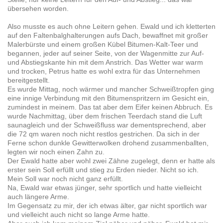
übersehen worden.
Also musste es auch ohne Leitern gehen. Ewald und ich kletterten
auf den Faltenbalghalterungen aufs Dach, bewaffnet mit großer
Malerbürste und einem großen Kübel Bitumen-Kalt-Teer und
begannen, jeder auf seiner Seite, von der Wagenmitte zur Auf-
und Abstiegskante hin mit dem Anstrich. Das Wetter war warm
und trocken, Petrus hatte es wohl extra für das Unternehmen
bereitgestellt.
Es wurde Mittag, noch wärmer und mancher Schweißtropfen ging
eine innige Verbindung mit den Bitumenspritzern im Gesicht ein,
zumindest in meinem. Das tat aber dem Eifer keinen Abbruch. Es
wurde Nachmittag, über dem frischen Teerdach stand die Luft
saunagleich und der Schweißfluss war dementsprechend, aber
die 72 qm waren noch nicht restlos gestrichen. Da sich in der
Ferne schon dunkle Gewitterwolken drohend zusammenballten,
legten wir noch einen Zahn zu.
Der Ewald hatte aber wohl zwei Zähne zugelegt, denn er hatte als
erster sein Soll erfüllt und stieg zu Erden nieder. Nicht so ich.
Mein Soll war noch nicht ganz erfüllt.
Na, Ewald war etwas jünger, sehr sportlich und hatte vielleicht
auch längere Arme.
Im Gegensatz zu mir, der ich etwas älter, gar nicht sportlich war
und vielleicht auch nicht so lange Arme hatte.