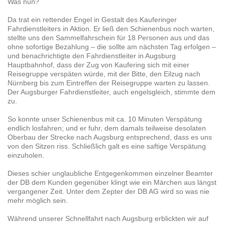
Was nun?
Da trat ein rettender Engel in Gestalt des Kauferinger
Fahrdienstleiters in Aktion. Er ließ den Schienenbus noch warten,
stellte uns den Sammelfahrschein für 18 Personen aus und das
ohne sofortige Bezahlung – die sollte am nächsten Tag erfolgen –
und benachrichtigte den Fahrdienstleiter in Augsburg
Hauptbahnhof, dass der Zug von Kaufering sich mit einer
Reisegruppe verspäten würde, mit der Bitte, den Eilzug nach
Nürnberg bis zum Eintreffen der Reisegruppe warten zu lassen.
Der Augsburger Fahrdienstleiter, auch engelsgleich, stimmte dem
zu.
So konnte unser Schienenbus mit ca. 10 Minuten Verspätung
endlich losfahren; und er fuhr, dem damals teilweise desolaten
Oberbau der Strecke nach Augsburg entsprechend, dass es uns
von den Sitzen riss. Schließlich galt es eine saftige Verspätung
einzuholen.
Dieses schier unglaubliche Entgegenkommen einzelner Beamter
der DB dem Kunden gegenüber klingt wie ein Märchen aus längst
vergangener Zeit. Unter dem Zepter der DB AG wird so was nie
mehr möglich sein.
Während unserer Schnellfahrt nach Augsburg erblickten wir auf