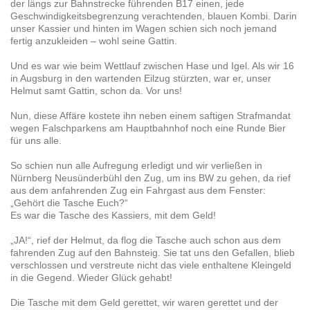
der längs zur Bahnstrecke führenden B17 einen, jede
Geschwindigkeitsbegrenzung verachtenden, blauen Kombi. Darin
unser Kassier und hinten im Wagen schien sich noch jemand
fertig anzukleiden – wohl seine Gattin.
Und es war wie beim Wettlauf zwischen Hase und Igel. Als wir 16
in Augsburg in den wartenden Eilzug stürzten, war er, unser
Helmut samt Gattin, schon da. Vor uns!
Nun, diese Affäre kostete ihn neben einem saftigen Strafmandat
wegen Falschparkens am Hauptbahnhof noch eine Runde Bier
für uns alle.
So schien nun alle Aufregung erledigt und wir verließen in
Nürnberg Neusünderbühl den Zug, um ins BW zu gehen, da rief
aus dem anfahrenden Zug ein Fahrgast aus dem Fenster:
„Gehört die Tasche Euch?“
Es war die Tasche des Kassiers, mit dem Geld!
„JA!“, rief der Helmut, da flog die Tasche auch schon aus dem
fahrenden Zug auf den Bahnsteig. Sie tat uns den Gefallen, blieb
verschlossen und verstreute nicht das viele enthaltene Kleingeld
in die Gegend. Wieder Glück gehabt!
Die Tasche mit dem Geld gerettet, wir waren gerettet und der