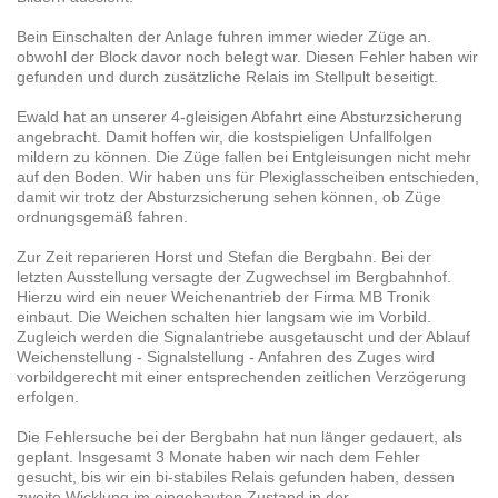
Bein Einschalten der Anlage fuhren immer wieder Züge an.
obwohl der Block davor noch belegt war. Diesen Fehler haben wir
gefunden und durch zusätzliche Relais im Stellpult beseitigt.
Ewald hat an unserer 4-gleisigen Abfahrt eine Absturzsicherung
angebracht. Damit hoffen wir, die kostspieligen Unfallfolgen
mildern zu können. Die Züge fallen bei Entgleisungen nicht mehr
auf den Boden. Wir haben uns für Plexiglasscheiben entschieden,
damit wir trotz der Absturzsicherung sehen können, ob Züge
ordnungsgemäß fahren.
Zur Zeit reparieren Horst und Stefan die Bergbahn. Bei der
letzten Ausstellung versagte der Zugwechsel im Bergbahnhof.
Hierzu wird ein neuer Weichenantrieb der Firma MB Tronik
einbaut. Die Weichen schalten hier langsam wie im Vorbild.
Zugleich werden die Signalantriebe ausgetauscht und der Ablauf
Weichenstellung - Signalstellung - Anfahren des Zuges wird
vorbildgerecht mit einer entsprechenden zeitlichen Verzögerung
erfolgen.
Die Fehlersuche bei der Bergbahn hat nun länger gedauert, als
geplant. Insgesamt 3 Monate haben wir nach dem Fehler
gesucht, bis wir ein bi-stabiles Relais gefunden haben, dessen
zweite Wicklung im eingebauten Zustand in der