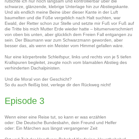
rutschte ich nur noch langsam und kontrollierbar über die
schwarze, glänzende, klebrige Unterlage hin zur Abstiegskante.
Und als endlich meine Beine über dieser Kante in der Luft
baumelten und die Füße vergeblich nach Halt suchten, war
Ewald, der Retter schon zur Stelle und setzte mir Fuß vor Fuß auf
die Tritte bis mich Mutter Erde wieder hatte – bitumenverschmiert
von oben bis unten, aber glücklich dem Freien Fall entgangen zu
sein. Der Blaumann war zum Schwarzmann geworden, aber
besser das, als wenn ein Meister vom Himmel gefallen wäre.
Nur eine körperbreite Schleifspur, links und rechts von je 5 tiefen
Krallspuren begleitet, zeugte noch vom blamablen Abstieg des
verhinderten Dachalpinisten.
Und die Moral von der Geschicht?
So du auch fleißig bist, verlege dir den Rückweg nicht!
Episode 3
Wenn einer eine Reise tut, so kann er was erzählen
oder: Die Deutsche Bundesbahn, dein Freund und Helfer
oder: Ein Märchen aus längst vergangener Zeit