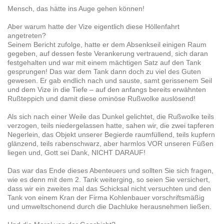
Mensch, das hätte ins Auge gehen können!
Aber warum hatte der Vize eigentlich diese Höllenfahrt
angetreten?
Seinem Bericht zufolge, hatte er dem Absenkseil einigen Raum
gegeben, auf dessen feste Verankerung vertrauend, sich daran
festgehalten und war mit einem mächtigen Satz auf den Tank
gesprungen! Das war dem Tank dann doch zu viel des Guten
gewesen. Er gab endlich nach und sauste, samt gerissenem Seil
und dem Vize in die Tiefe – auf den anfangs bereits erwähnten
Rußteppich und damit diese ominöse Rußwolke auslösend!
Als sich nach einer Weile das Dunkel gelichtet, die Rußwolke teils
verzogen, teils niedergelassen hatte, sahen wir, die zwei tapferen
Negerlein, das Objekt unserer Begierde raumfüllend, teils kupfern
glänzend, teils rabenschwarz, aber harmlos VOR unseren Füßen
liegen und, Gott sei Dank, NICHT DARAUF!
Das war das Ende dieses Abenteuers und sollten Sie sich fragen,
wie es denn mit dem 2. Tank weiterging, so seien Sie versichert,
dass wir ein zweites mal das Schicksal nicht versuchten und den
Tank von einem Kran der Firma Kohlenbauer vorschriftsmäßig
und umweltschonend durch die Dachluke herausnehmen ließen.