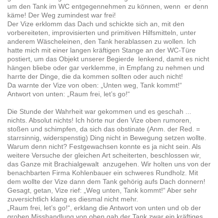
um den Tank im WC entgegennehmen zu können, wenn er denn
käme! Der Weg zumindest war frei!
Der Vize erklomm das Dach und schickte sich an, mit den
vorbereiteten, improvisierten und primitiven Hilfsmitteln, unter
anderem Wäscheleinen, den Tank herablassen zu wollen. Ich
hatte mich mit einer langen kräftigen Stange an der WC-Türe
postiert, um das Objekt unserer Begierde lenkend, damit es nicht
hängen bliebe oder gar verklemme, in Empfang zu nehmen und
harrte der Dinge, die da kommen sollten oder auch nicht!
Da warnte der Vize von oben: „Unten weg, Tank kommt!“
Antwort von unten: „Raum frei, let’s go!“
Die Stunde der Wahrheit war gekommen und es geschah ...
nichts. Absolut nichts! Ich hörte nur den Vize oben rumoren,
stoßen und schimpfen, da sich das obstinate (Anm. der Red. =
starrsinnig, widerspenstig) Ding nicht in Bewegung setzen wollte.
Warum denn nicht? Festgewachsen konnte es ja nicht sein. Als
weitere Versuche der gleichen Art scheiterten, beschlossen wir,
das Ganze mit Brachialgewalt anzugehen. Wir holten uns von der
benachbarten Firma Kohlenbauer ein schweres Rundholz. Mit
dem wollte der Vize dann dem Tank gehörig aufs Dach donnern!
Gesagt, getan, Vize rief: „Weg unten, Tank kommt!“ Aber sehr
zuversichtlich klang es diesmal nicht mehr.
„Raum frei, let’s go!“, erklang die Antwort von unten und ob der
groben Misshandlung von oben gab der Tank zwar ein kräftiges,