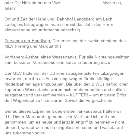
oder Die Höllenfahrt des Vize! Mysteriös,
oder?
Ort und Zeit der Handlung:
Bahnhof Landsberg am Lech,
Ladegleis Eilzugwagen, man schreibt das Jahr des Herrn
eintausendneunhundertachtundsechzig
Personen der Handlung:
Der erste und der zweite Vorstand des
MEV (Hering und Marquardt.)
Vorhaben:
Ausbau eines Wassertanks. Für alle Nichteingeweihten
zum besseren Verständnis eine kurze Erläuterung dazu:
Der MEV hatte von der DB einen ausgemusterten Eilzugwagen
erworben, um ihn als Ausstellungswagen für die künftige
Modellbahnanlage umzubauen. Die über den 2 WCs befindlichen
kupfernen Wassertanks waren nicht mehr vonnöten und sollten
ausgebaut und verkauft werden – KUPFER! – um mit dem Erlös
den Wagenkauf zu finanzieren. Soweit die Vorgeschichte.
Genau dieses Experiment des ersten Tankausbaus hatten wir,
d.h. Dieter Marquardt, genannt „der Vize“ und ich, auf uns
genommen, um es heute und jetzt in Angriff zu nehmen – nicht
ahnend, worauf wir uns da eingelassen hatten und was da auf
uns zukommen sollte.