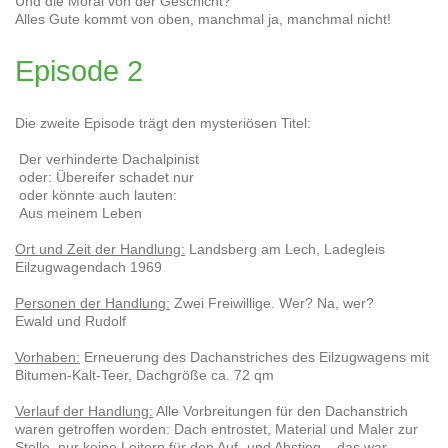
Und die Moral von der Geschicht?
Alles Gute kommt von oben, manchmal ja, manchmal nicht!
Episode 2
Die zweite Episode trägt den mysteriösen Titel:
Der verhinderte Dachalpinist
oder: Übereifer schadet nur
oder könnte auch lauten:
Aus meinem Leben
Ort und Zeit der Handlung:
Landsberg am Lech, Ladegleis
Eilzugwagendach 1969
Personen der Handlung:
Zwei Freiwillige. Wer? Na, wer?
Ewald und Rudolf
Vorhaben:
Erneuerung des Dachanstriches des Eilzugwagens mit
Bitumen-Kalt-Teer, Dachgröße ca. 72 qm
Verlauf der Handlung:
Alle Vorbreitungen für den Dachanstrich
waren getroffen worden: Dach entrostet, Material und Maler zur
Stelle, nur keine Leitern für den Auf- und Abstieg... das war