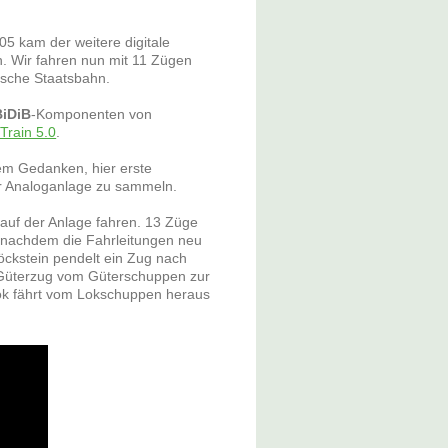
05 kam der weitere digitale
. Wir fahren nun mit 11 Zügen
rische Staatsbahn.
BiDiB
-Komponenten von
iTrain 5.0
.
em Gedanken, hier erste
r Analoganlage zu sammeln.
uf der Anlage fahren. 13 Züge
, nachdem die Fahrleitungen neu
ckstein pendelt ein Zug nach
 Güterzug vom Güterschuppen zur
lok fährt vom Lokschuppen heraus