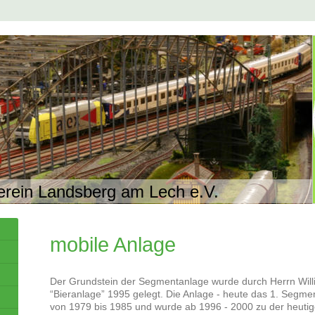
erein Landsberg am Lech e.V.
mobile Anlage
Der Grundstein der Segmentanlage wurde durch Herrn Willi
“Bieranlage” 1995 gelegt. Die Anlage - heute das 1. Segment
von 1979 bis 1985 und wurde ab 1996 - 2000 zu der heutig