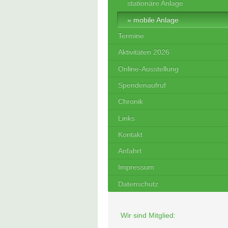
stationäre Anlage
mobile Anlage
Termine
Aktivitäten 2026
Online-Ausstellung
Spendenaufruf
Chronik
Links
Kontakt
Anfahrt
Impressum
Datenschutz
Wir sind Mitglied: