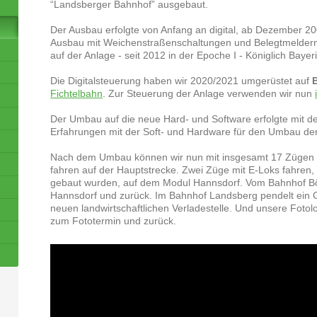
“Landsberger Bahnhof” ausgebaut.
Der Ausbau erfolgte von Anfang an digital, ab Dezember 20
Ausbau mit Weichenstraßenschaltungen und Belegtmeldern
auf der Anlage - seit 2012 in der Epoche I - Königlich Baye
Die Digitalsteuerung haben wir 2020/2021 umgerüstet auf
Fichtelbahn
. Zur Steuerung der Anlage verwenden wir nun
Der Umbau auf die neue Hard- und Software erfolgte mit d
Erfahrungen mit der Soft- und Hardware für den Umbau de
Nach dem Umbau können wir nun mit insgesamt 17 Zügen a
fahren auf der Hauptstrecke. Zwei Züge mit E-Loks fahren
gebaut wurden, auf dem Modul Hannsdorf. Vom Bahnhof Bö
Hannsdorf und zurück. Im Bahnhof Landsberg pendelt ein
neuen landwirtschaftlichen Verladestelle. Und unsere Foto
zum Fototermin und zurück.