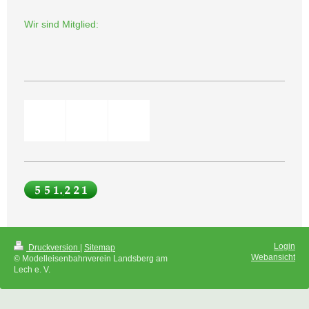
Wir sind Mitglied:
Login
Druckversion
|
Sitemap
Webansicht
© Modelleisenbahnverein Landsberg am
Lech e. V.